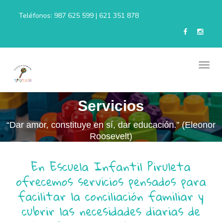
Teléfonos: 987 625 599 | 621 351 878
Servicios
“Dar amor, constituye en sí, dar educación.” (Eleonor
Roosevelt)
En Escuela Infantil Piruleta
ofrecemos servicios pensados para
facilitar la conciliación familiar y
cubrir las necesidades diarias de